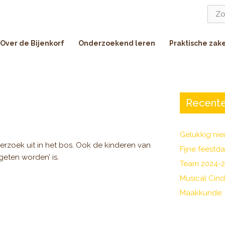
Zoe
naar:
Over de Bijenkorf
Onderzoekend leren
Praktische zak
Recente
Gelukkig nie
zoek uit in het bos. Ook de kinderen van
Fijne feestd
geten worden’ is.
Team 2024-
Musical Cind
Maakkunde: