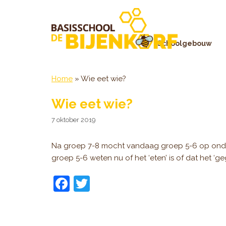
Ga
naar
de
inhoud
Schoolgebouw
Home
»
Wie eet wie?
Wie eet wie?
7 oktober 2019
Na groep 7-8 mocht vandaag groep 5-6 op onder
groep 5-6 weten nu of het ‘eten’ is of dat het ‘ge
F
T
a
w
c
itt