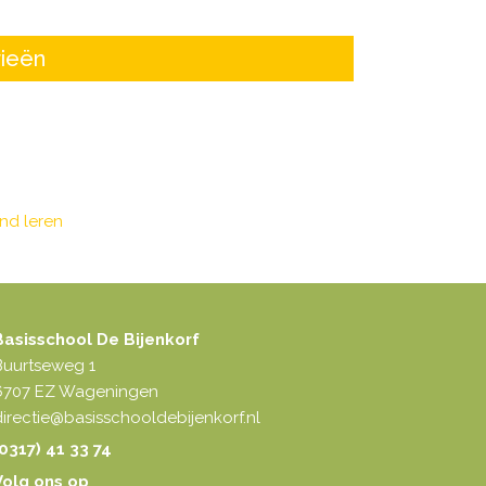
ieën
nd leren
Basisschool De Bijenkorf
Buurtseweg 1
6707 EZ Wageningen
irectie@basisschooldebijenkorf.nl
0317) 41 33 74
Volg ons op