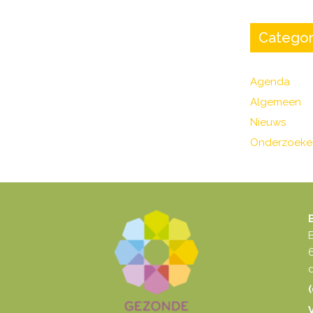
Categor
Agenda
Algemeen
Nieuws
Onderzoeke
d
(