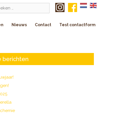
k
en
Nieuws
Contact
Test contactform
 berichten
uwjaar!
agen!
2025
erella
 chemie