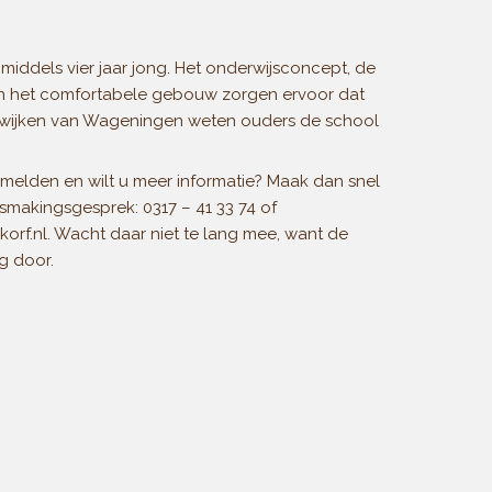
nmiddels vier jaar jong. Het onderwijsconcept, de
 en het comfortabele gebouw zorgen ervoor dat
le wijken van Wageningen weten ouders de school
melden en wilt u meer informatie? Maak dan snel
ismakingsgesprek:
0317 – 41 33 74 of
orf.nl.
Wacht daar niet te lang mee, want de
g door.