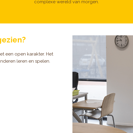
complexe wereld van morgen.
gezien?
t een open karakter. Het
inderen leren en spelen.