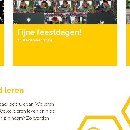
Fijne feestdagen!
20 december 2024
d leren
baar gebruik van. We leren
elke dieren leven er in de
n zijn naam? Zo worden