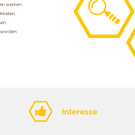
men werken.
ikkelen.
sen.
 worden.
Interesse