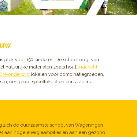
ouw
is plek voor 150 kinderen. De school oogt van
eel natuurlijke materialen zoals hout.
Ingericht
 TOM-onderwijs
: lokalen voor combinatiegroepen,
rken, een groot speellokaal en een aula met
ag zich de duurzaamste school van Wageningen
t aan hoge energieambities èn aan een gezond