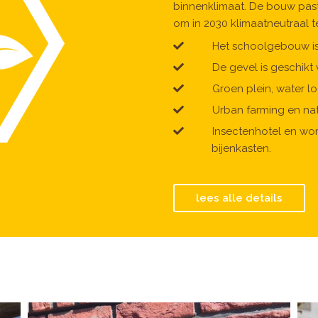
binnenklimaat. De bouw pas
om in 2030 klimaatneutraal te
Het schoolgebouw is
De gevel is geschikt
Groen plein, water 
Urban farming en nat
Insectenhotel en wo
bijenkasten.
lees alle details