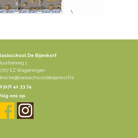
Basisschool De Bijenkorf
Buurtseweg 1
6707 EZ Wageningen
irectie@basisschooldebijenkorf.nl
0317) 41 33 74
Volg ons op