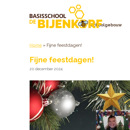
Ga
naar
de
inhoud
Schoolgebouw
Home
»
Fijne feestdagen!
Fijne feestdagen!
20 december 2024