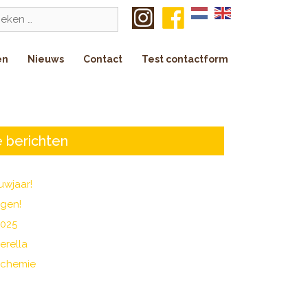
k
en
Nieuws
Contact
Test contactform
 berichten
uwjaar!
agen!
2025
erella
 chemie