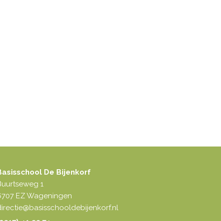
Basisschool De Bijenkorf
Buurtseweg 1
6707 EZ Wageningen
irectie@basisschooldebijenkorf.nl