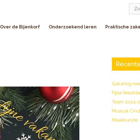
Zoe
naar:
Over de Bijenkorf
Onderzoekend leren
Praktische zak
Recente
Gelukkig nie
Fijne feestd
Team 2024-
Musical Cind
Maakkunde: