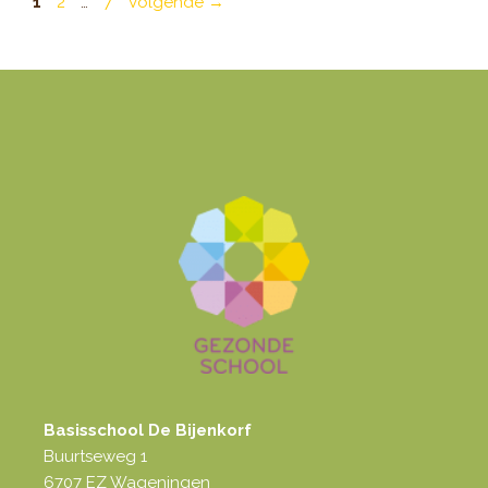
Pagina
Pagina
Pagina
1
2
…
7
Volgende
→
Basisschool De Bijenkorf
Buurtseweg 1
6707 EZ Wageningen