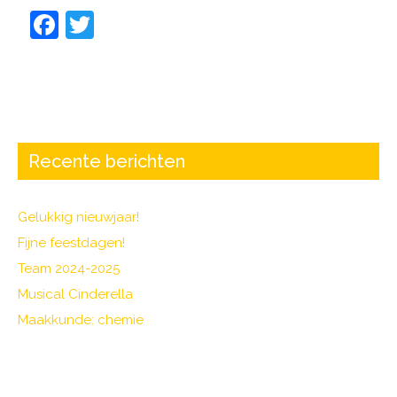
F
T
a
w
c
itt
e
er
b
o
Recente berichten
o
k
Gelukkig nieuwjaar!
Fijne feestdagen!
Team 2024-2025
Musical Cinderella
Maakkunde: chemie