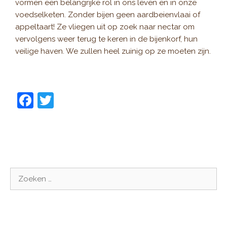
vormen een belangrijke rol in ons leven en in onze
voedselketen. Zonder bijen geen aardbeienvlaai of
appeltaart! Ze vliegen uit op zoek naar nectar om
vervolgens weer terug te keren in de bijenkorf, hun
veilige haven. We zullen heel zuinig op ze moeten zijn.
F
T
a
w
c
itt
e
er
b
Zoek
o
naar:
o
k