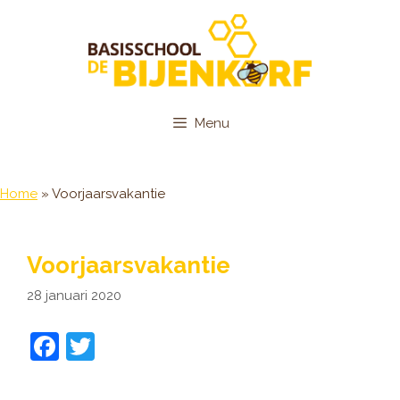
Ga
naar
de
inhoud
Menu
Home
»
Voorjaarsvakantie
Voorjaarsvakantie
28 januari 2020
F
T
a
w