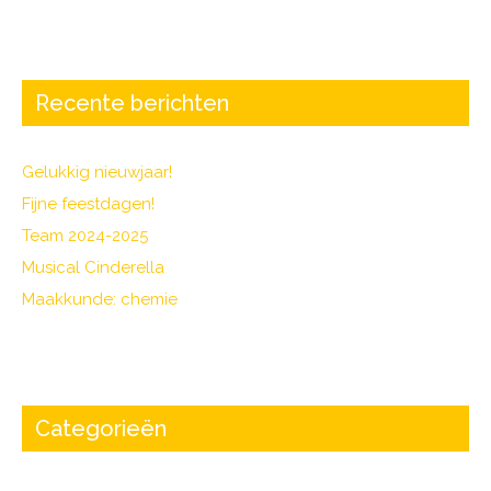
c
itt
e
er
b
o
Recente berichten
o
k
Gelukkig nieuwjaar!
Fijne feestdagen!
Team 2024-2025
Musical Cinderella
Maakkunde: chemie
Categorieën