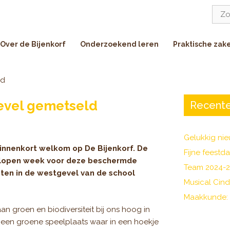
Zoe
naar:
Over de Bijenkorf
Onderzoekend leren
Praktische zak
ld
evel gemetseld
Recente
Gelukkig nie
binnenkort welkom op De Bijenkorf. De
Fijne feestd
lopen week voor deze beschermde
Team 2024-
ten in de westgevel van de school
Musical Cind
Maakkunde:
n groen en biodiversiteit bij ons hoog in
 een groene speelplaats waar in een hoekje