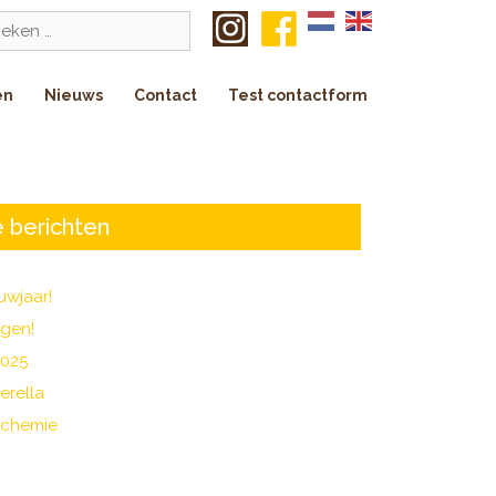
k
en
Nieuws
Contact
Test contactform
 berichten
uwjaar!
agen!
2025
erella
 chemie