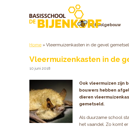
Ga
naar
de
inhoud
Schoolgebouw
Home
»
Vleermuizenkasten in de gevel gemetse
Vleermuizenkasten in de g
10 juni 2018
Ook vleermuizen zijn 
bouwers hebben afge
dieren vleermuizenkas
gemetseld.
Als duurzame school staa
het vaandel. Zo komt er