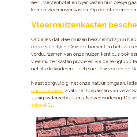
een insectenhotel en bijenkasten hun plekje gaan
komen vleermuizenkasten. Op de foto hieronder z
Vleermuizenkasten besch
Ondanks dat vleermuizen beschermd zijn in Nede
de verstedelijking (minder bomen) en het isole
verduurzamen van onze huizen kent dus ook een 
vleermuizenkasten proberen we de terugloop t
net als de kinderen – zich snel thuisvoelen op De
Naast zorgvuldig met onze natuur omgaan, lette
duurzaamheid
, zoals het toepassen van verant
zuinig waterverbruik en afvalvermindering. De s
school B
‘.