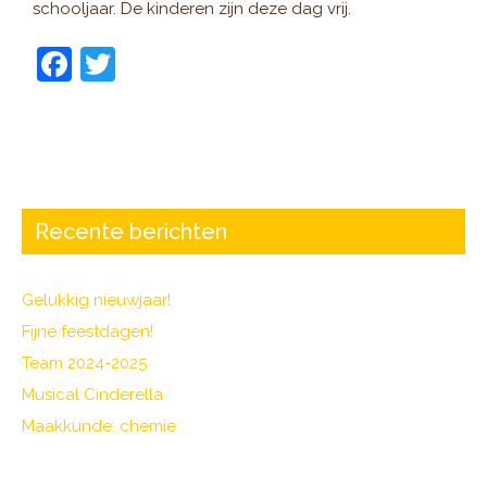
schooljaar. De kinderen zijn deze dag vrij.
F
T
a
w
c
itt
e
er
b
o
Recente berichten
o
k
Gelukkig nieuwjaar!
Fijne feestdagen!
Team 2024-2025
Musical Cinderella
Maakkunde: chemie