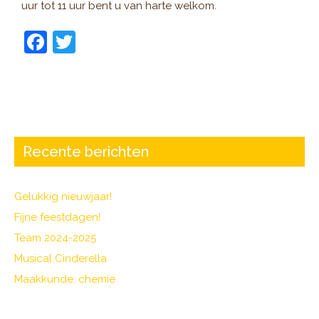
uur tot 11 uur bent u van harte welkom.
F
T
a
w
c
itt
e
er
b
o
Recente berichten
o
k
Gelukkig nieuwjaar!
Fijne feestdagen!
Team 2024-2025
Musical Cinderella
Maakkunde: chemie