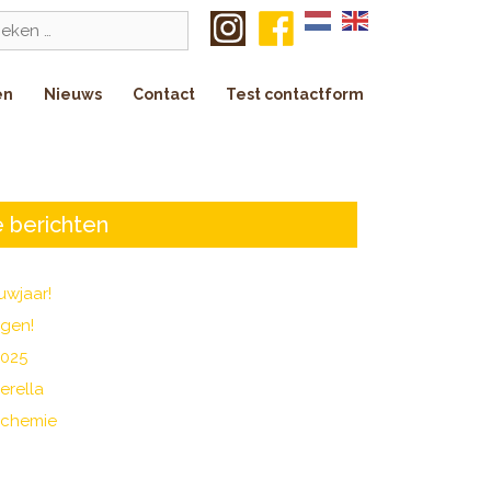
k
en
Nieuws
Contact
Test contactform
 berichten
uwjaar!
agen!
2025
erella
 chemie