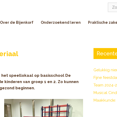
Zoe
naar:
Over de Bijenkorf
Onderzoekend leren
Praktische zak
eriaal
Recente
Gelukkig nie
r het speellokaal op basisschool De
Fijne feestd
de kinderen van groep 1 en 2. Zo kunnen
Team 2024-
n gezond beginnen.
Musical Cind
Maakkunde: