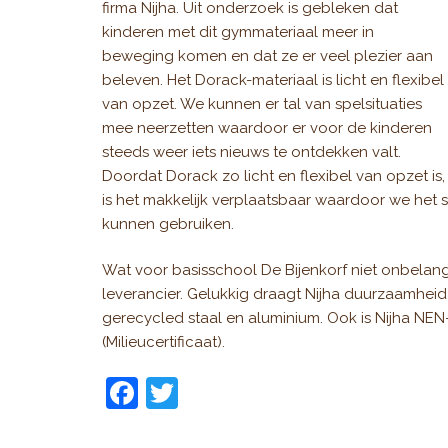
firma Nijha. Uit onderzoek is gebleken dat
kinderen met dit gymmateriaal meer in
beweging komen en dat ze er veel plezier aan
beleven. Het Dorack-materiaal is licht en flexibel
van opzet. We kunnen er tal van spelsituaties
mee neerzetten waardoor er voor de kinderen
steeds weer iets nieuws te ontdekken valt.
Doordat Dorack zo licht en flexibel van opzet is,
is het makkelijk verplaatsbaar waardoor we het
kunnen gebruiken.
Wat voor basisschool De Bijenkorf niet onbelangri
leverancier. Gelukkig draagt Nijha duurzaamheid
gerecycled staal en aluminium. Ook is Nijha NEN
(Milieucertificaat).
F
T
a
w