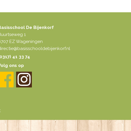
Basisschool De Bijenkorf
Buurtseweg 1
6707 EZ Wageningen
irectie@basisschooldebijenkorf.nl
0317) 41 33 74
Volg ons op
t