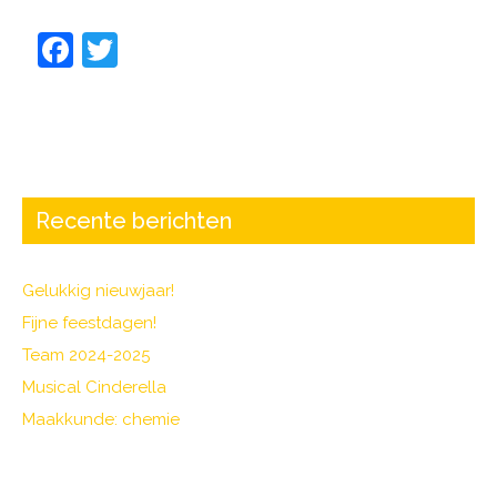
F
T
a
w
c
itt
e
er
b
o
Recente berichten
o
k
Gelukkig nieuwjaar!
Fijne feestdagen!
Team 2024-2025
Musical Cinderella
Maakkunde: chemie