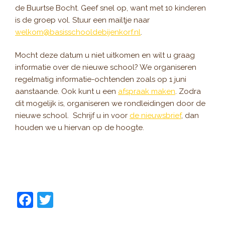
de Buurtse Bocht. Geef snel op, want met 10 kinderen
is de groep vol. Stuur een mailtje naar
welkom@basisschooldebijenkorf.nl
.
Mocht deze datum u niet uitkomen en wilt u graag
informatie over de nieuwe school? We organiseren
regelmatig informatie-ochtenden zoals op 1 juni
aanstaande. Ook kunt u een
afspraak maken
. Zodra
dit mogelijk is, organiseren we rondleidingen door de
nieuwe school. Schrijf u in voor
de nieuwsbrief
, dan
houden we u hiervan op de hoogte.
F
T
a
w