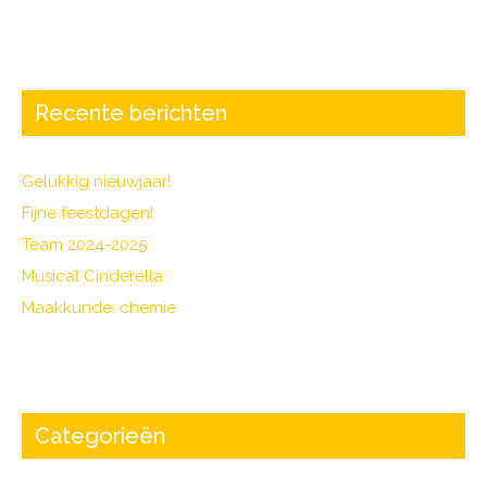
c
itt
e
er
b
o
Recente berichten
o
k
Gelukkig nieuwjaar!
Fijne feestdagen!
Team 2024-2025
Musical Cinderella
Maakkunde: chemie
Categorieën