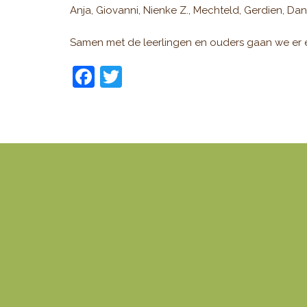
Anja, Giovanni, Nienke Z., Mechteld, Gerdien, Dan
Samen met de leerlingen en ouders gaan we er 
F
T
a
w
c
itt
e
er
b
o
o
k