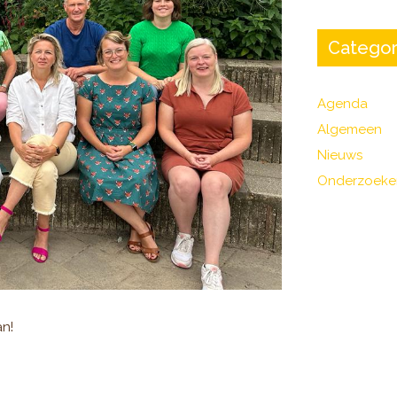
Categor
Agenda
Algemeen
Nieuws
Onderzoeke
an!