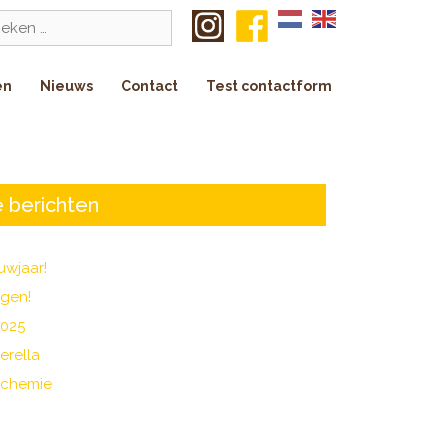
k
en
Nieuws
Contact
Test contactform
 berichten
uwjaar!
agen!
2025
erella
 chemie