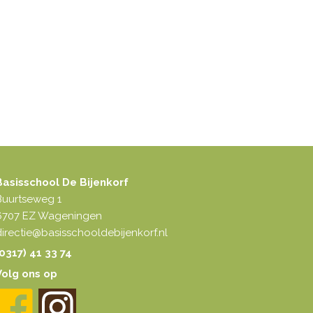
Basisschool De Bijenkorf
Buurtseweg 1
6707 EZ Wageningen
irectie@basisschooldebijenkorf.nl
0317) 41 33 74
Volg ons op