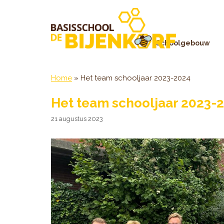
Ga
naar
de
inhoud
Schoolgebouw
Home
»
Het team schooljaar 2023-2024
Het team schooljaar 2023-
21 augustus 2023