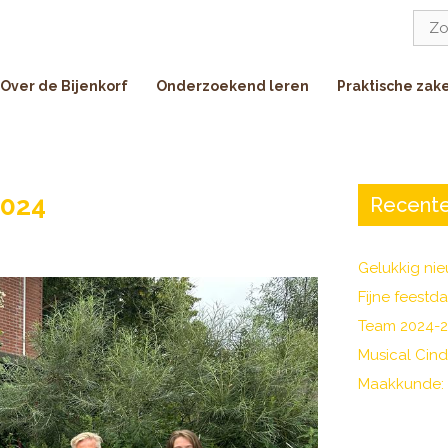
Zoe
naar:
Over de Bijenkorf
Onderzoekend leren
Praktische zak
2024
Recente
Gelukkig nie
Fijne feestd
Team 2024-
Musical Cind
Maakkunde: