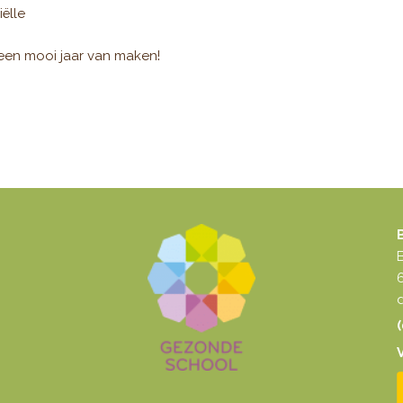
iëlle
een mooi jaar van maken!
d
(