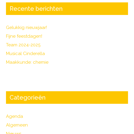
b
o
Recente berichten
o
k
Gelukkig nieuwjaar!
Fijne feestdagen!
Team 2024-2025
Musical Cinderella
Maakkunde: chemie
Categorieën
Agenda
Algemeen
Nieuws