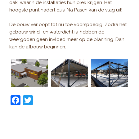
dak, waarin de installaties hun plek krijgen. Het
hoogste punt nadert dus. Na Pasen kan de vlag uit!
De bouw verloopt tot nu toe voorspoedig. Zodra het
gebouw wind- en waterdicht is, hebben de
weergoden geen invloed meer op de planning. Dan
kan de afbouw beginnen.
F
T
a
w
c
itt
e
er