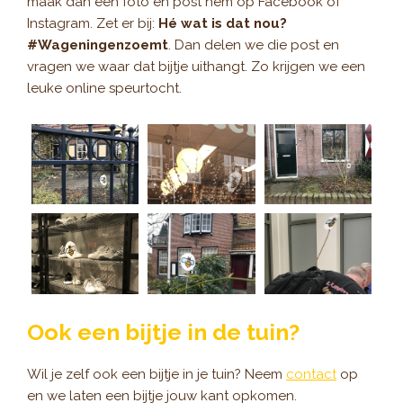
maak dan een foto en post hem op Facebook of
Instagram. Zet er bij:
Hé wat is dat nou?
#Wageningenzoemt
. Dan delen we die post en
vragen we waar dat bijtje uithangt. Zo krijgen we een
leuke online speurtocht.
Ook een bijtje in de tuin?
Wil je zelf ook een bijtje in je tuin? Neem
contact
op
en we laten een bijtje jouw kant opkomen.