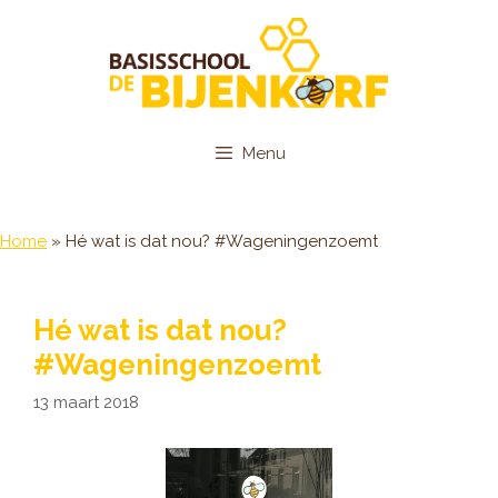
Ga
naar
de
inhoud
Menu
Home
»
Hé wat is dat nou? #Wageningenzoemt
Hé wat is dat nou?
#Wageningenzoemt
13 maart 2018