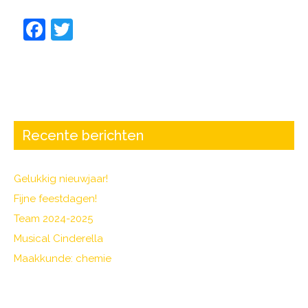
F
T
a
w
c
itt
e
er
b
o
Recente berichten
o
k
Gelukkig nieuwjaar!
Fijne feestdagen!
Team 2024-2025
Musical Cinderella
Maakkunde: chemie