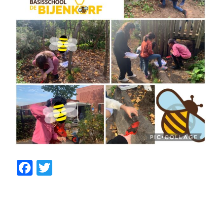
F
T
a
w
c
itt
e
er