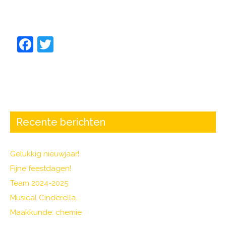
F
T
a
w
c
itt
e
er
b
o
Recente berichten
o
k
Gelukkig nieuwjaar!
Fijne feestdagen!
Team 2024-2025
Musical Cinderella
Maakkunde: chemie