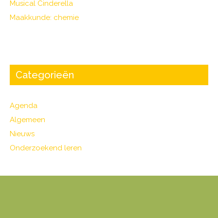
Musical Cinderella
Maakkunde: chemie
Categorieën
Agenda
Algemeen
Nieuws
Onderzoekend leren