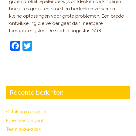
groen profiel. Spelenderwijs ontdekken de kinderen
hoe alles groeit en bloeit en bedenken ze samen
kleine oplossingen voor grote problemen. Een brede
ontwikkeling die verder gaat dan meetbare
leeropbrengsten. De start in augustus 2018.
F
T
a
w
c
itt
e
er
b
o
Recente berichten
o
k
Gelukkig nieuwjaar!
Fijne feestdagen!
Team 2024-2025