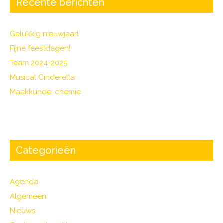
o
Recente berichten
o
k
Gelukkig nieuwjaar!
Fijne feestdagen!
Team 2024-2025
Musical Cinderella
Maakkunde: chemie
Categorieën
Agenda
Algemeen
Nieuws