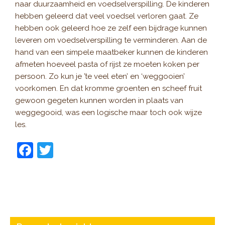
naar duurzaamheid en voedselverspilling. De kinderen
hebben geleerd dat veel voedsel verloren gaat. Ze
hebben ook geleerd hoe ze zelf een bijdrage kunnen
leveren om voedselverspilling te verminderen. Aan de
hand van een simpele maatbeker kunnen de kinderen
afmeten hoeveel pasta of rijst ze moeten koken per
persoon. Zo kun je ’te veel eten’ en ‘weggooien’
voorkomen. En dat kromme groenten en scheef fruit
gewoon gegeten kunnen worden in plaats van
weggegooid, was een logische maar toch ook wijze
les.
F
T
a
w
c
itt
e
er
b