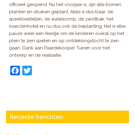
officieel geopend. Nu het voorjaar is, zijn alle bomen,
planten en struiken geplant. Alles is dus klaar: de
speeltoestellen, de waterpomp, de zandbak, het
insectenhotel en nu dus ook de beplanting. Het is elke
pauze weer een feestje om de kinderen overal op het
plein te zien spelen en op ontdekkingstocht te zien
gaan. Dank aan Paardekooper Tuinen voor het
ontwerp en de realisatie.
F
T
a
w
c
itt
e
er
b
o
Recente berichten
o