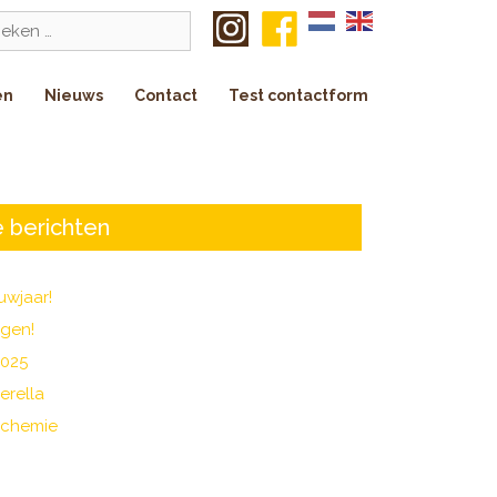
k
en
Nieuws
Contact
Test contactform
 berichten
uwjaar!
agen!
2025
erella
 chemie