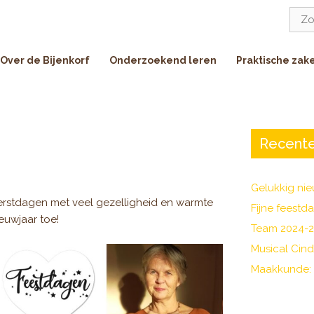
Zoe
naar:
Over de Bijenkorf
Onderzoekend leren
Praktische zak
Recente
Gelukkig nie
erstdagen met veel gezelligheid en warmte
Fijne feestd
euwjaar toe!
Team 2024-
Musical Cind
Maakkunde: