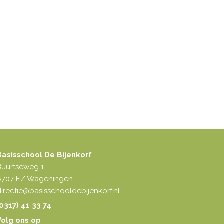
Basisschool De Bijenkorf
Buurtseweg 1
6707 EZ Wageningen
irectie@basisschooldebijenkorf.nl
0317) 41 33 74
Volg ons op