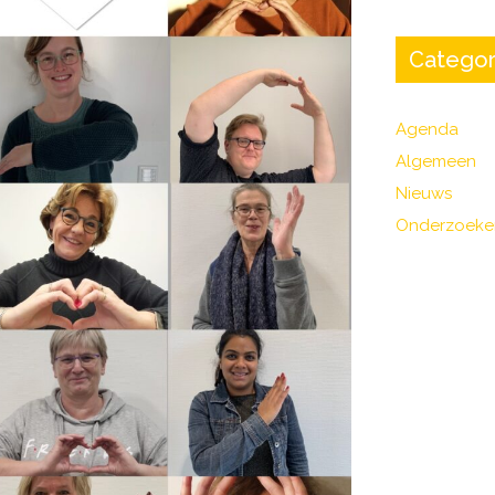
Categor
Agenda
Algemeen
Nieuws
Onderzoeke