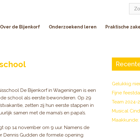
Zoe
naar:
Over de Bijenkorf
Onderzoekend leren
Praktische zak
 school
Recente
Gelukkig nie
Basisschool De Bijenkorf in Wageningen is een
Fijne feestd
 de school als eerste bewonderen. Op 29
Team 2024-
stvakantie, zetten zij hun eerste stappen in
Musical Cind
urlijk samen met de mama’s en papa’s.
Maakkunde:
gt op 14 november om 9 uur. Namens de
r Dennis Gudden de formele opening