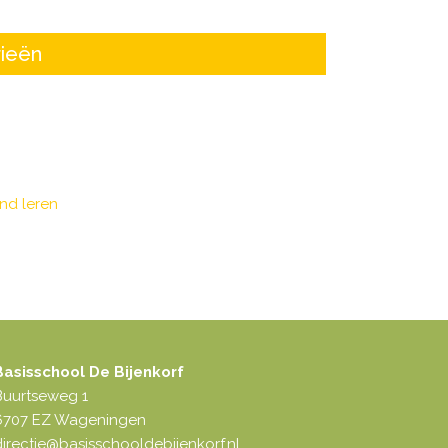
ieën
nd leren
Basisschool De Bijenkorf
Buurtseweg 1
6707 EZ Wageningen
irectie@basisschooldebijenkorf.nl