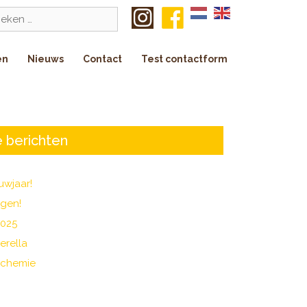
k
en
Nieuws
Contact
Test contactform
 berichten
uwjaar!
agen!
2025
erella
 chemie