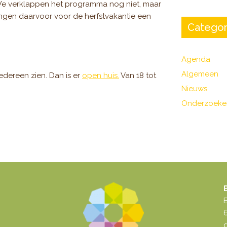
. We verklappen het programma nog niet, maar
angen daarvoor voor de herfstvakantie een
Categor
Agenda
Algemeen
dereen zien. Dan is er
open huis.
Van 18 tot
Nieuws
Onderzoeke
d