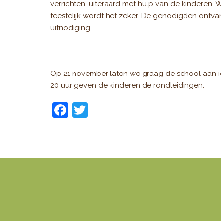
verrichten, uiteraard met hulp van de kinderen
feestelijk wordt het zeker. De genodigden ontv
uitnodiging.
Op 21 november laten we graag de school aan ie
20 uur geven de kinderen de rondleidingen.
F
T
a
w
c
itt
e
er
b
o
o
k